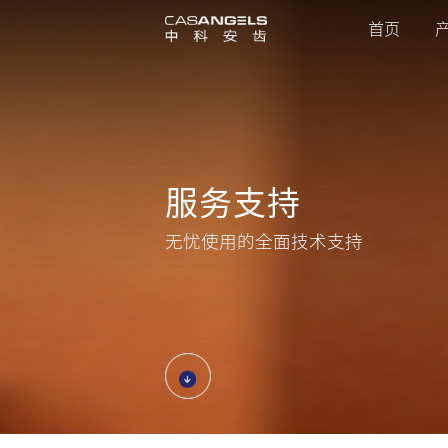
首页
服
务
支
持
无
忧
使
用
的
全
面
技
术
支
持