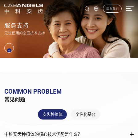
联系我们
服
务
支
持
无
忧
使
用
的
全
面
技
术
支
持
COMMON PROBLEM
常见问题
安齿种植体
个性化基台
中科安齿种植体的核心技术优势是什么？