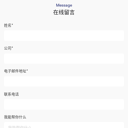
Message
在线留言
姓名*
公司*
电子邮件地址*
联系电话
我能帮你什么